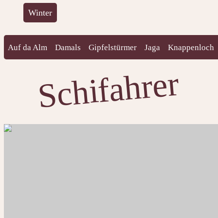
Winter
Auf da Alm
Damals
Gipfelstürmer
Jaga
Knappenloch
Schifahrer