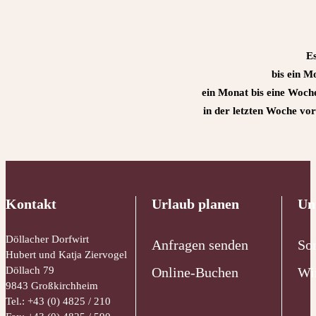
Es
bis ein M
ein Monat bis eine Woc
in der letzten Woche v
Kontakt
Urlaub planen
Un
Döllacher Dorfwirt
Anfragen senden
So
Hubert und Katja Ziervogel
Döllach 79
Online-Buchen
Wi
9843 Großkirchheim
Tel.:
+43 (0) 4825 / 210