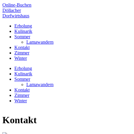
Online-Buchen
Döllacher
Dorfwirtshaus
Erholung
Kulinarik
Sommer
Lamawandern
Kontakt
Zimmer
Winter
Erholung
Kulinarik
Sommer
Lamawandern
Kontakt
Zimmer
Winter
Kontakt