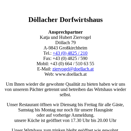
Döllacher Dorfwirtshaus
Ansprechpartner
Katja und Hubert Ziervogel
Döllach 79
A-9843 Großkirchheim
Tel.:
+43 (0) 4825 / 210
Fax: +43 (0) 4825 / 590
Mobil: +43 (0) 664 / 510 63 55
E-Mail:
ziervogel@doellach.at
Web: www.doellach.at
Um Ihnen wieder die gewohnte Qualität zu bieten haben wir uns
von unserem Pächter getrennt und betreiben das Wirtshaus wieder
selbst.
Unser Restaurant öffnen wir Diensatg bis Freitag für alle Gäste,
Samstag bis Montag nur noch für unsere Hausgäste
oder auf vorherige Anmeldung.
unsere Küche ist geöffnet von 17.30 Uhr bis 20.00 Uhr
Unser Wirtshaus zum trinken bleibt geöffnet wie gewohnt.