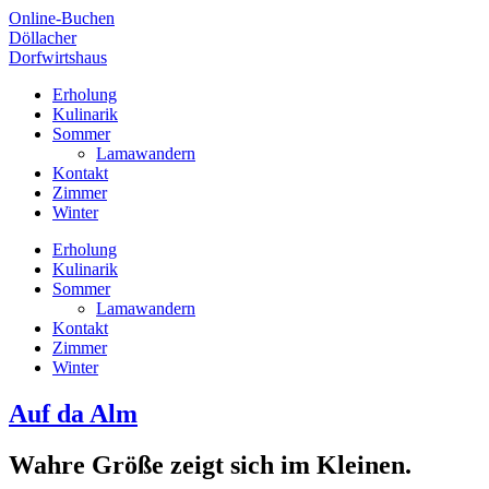
Online-Buchen
Döllacher
Dorfwirtshaus
Erholung
Kulinarik
Sommer
Lamawandern
Kontakt
Zimmer
Winter
Erholung
Kulinarik
Sommer
Lamawandern
Kontakt
Zimmer
Winter
Auf da Alm
Wahre Größe zeigt sich im Kleinen.